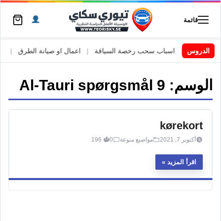
قائمة
ي السويد
الدروس
|
اسباب سحب رخصة السياقة
|
اعمال او صيانة الطرق
|
الأط
الوسم:
Al-Tauri spørgsmål 9
kørekort
أكتوبر 7, 2021
مواضيع منوعة
0
196
اقرأ المزيد