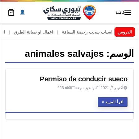
قائمة
 السويد
|
الدروس
اسباب سحب رخصة السياقة
|
اعمال او صيانة الطرق
|
الأطا
الوسم:
animales salvajes
Permiso de conducir sueco
أكتوبر 7, 2021
مواضيع منوعة
0
225
اقرأ المزيد