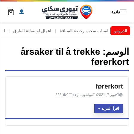
قائمة
 السويد
|
الدروس
اسباب سحب رخصة السياقة
|
اعمال او صيانة الطرق
|
الأطا
الوسم:
årsaker til å trekke
førerkort
førerkort
أكتوبر 7, 2021
مواضيع منوعة
0
228
اقرأ المزيد