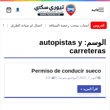
قائمة
 السويد
|
الدروس
اسباب سحب رخصة السياقة
|
اعمال او صيانة الطرق
|
الأطا
الوسم:
autopistas y
carreteras
Permiso de conducir sueco
أكتوبر 7, 2021
مواضيع منوعة
0
225
اقرأ المزيد