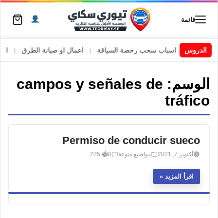
قائمة
 السويد
|
الدروس
اسباب سحب رخصة السياقة
|
اعمال او صيانة الطرق
|
الأطا
الوسم:
campos y señales de
tráfico
Permiso de conducir sueco
أكتوبر 7, 2021
مواضيع منوعة
0
225
اقرأ المزيد