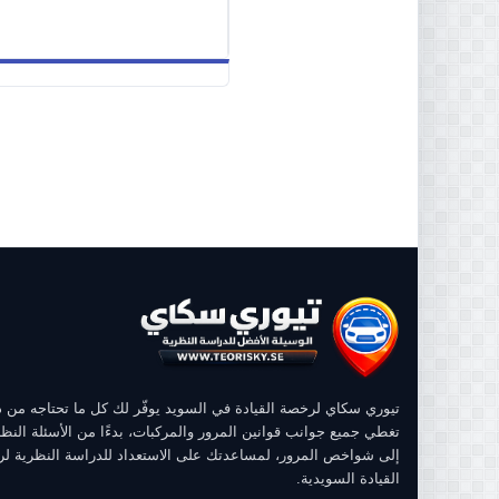
تيوري سكاي لرخصة القيادة في السويد يوفّر لك كل ما تحتاجه من
تغطي جميع جوانب قوانين المرور والمركبات، بدءًا من الأسئلة النظر
إلى شواخص المرور، لمساعدتك على الاستعداد للدراسة النظرية ل
القيادة السويدية.