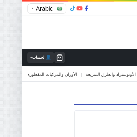
Arabic
▼
الحساب
▾
توستراد والطرق السريعة
|
الأوزان والمركبات المقطورة
|
الاصطدام بالممت