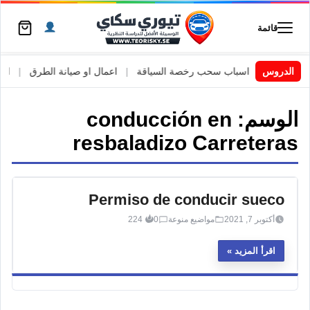
قائمة
 السويد
|
الدروس
اسباب سحب رخصة السياقة
|
اعمال او صيانة الطرق
|
الأطا
الوسم:
conducción en
resbaladizo Carreteras
Permiso de conducir sueco
أكتوبر 7, 2021
مواضيع منوعة
0
224
اقرأ المزيد