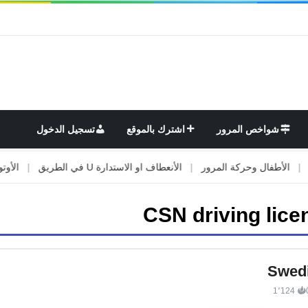
شواخص المرور
اشترك بالموقع
تسجيل الدخول
لأطفال وحركة المرور
|
الأنعطاف او الاستدارة U في الطريق
|
الأوتوستر
CSN driving lice
Swedi
1٬124