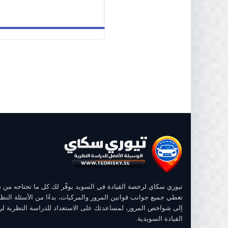
تيوري سكاي لرخصة القيادة في السويد يوفّر لك كل ما تحتاجه من
تغطي جميع جوانب قوانين المرور والمركبات، بدءًا من الأسئلة النظر
إلى شواخص المرور، لمساعدتك على الاستعداد للدراسة النظرية ل
القيادة السويدية.