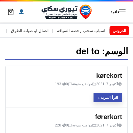
قائمة
ي السويد
الدروس
|
اسباب سحب رخصة السياقة
|
اعمال او صيانة الطرق
|
الأ
الوسم:
del to
kørekort
أكتوبر 7, 2021
مواضيع منوعة
0
193
اقرأ المزيد
førerkort
أكتوبر 7, 2021
مواضيع منوعة
0
228