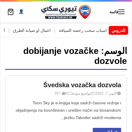
قائمة
 السويد
|
الدروس
اسباب سحب رخصة السياقة
|
اعمال او صيانة الطرق
|
الأطا
الوسم:
dobijanje vozačke
dozvole
Švedska vozačka dozvola
أكتوبر 7, 2021
مواضيع منوعة
0
357
Teori Sky je e-knjiga koja sadrži časove vožnje i
objašnjenja na koordiniran i uređen način na bosanskom
jeziku.Također sadrži moderna…