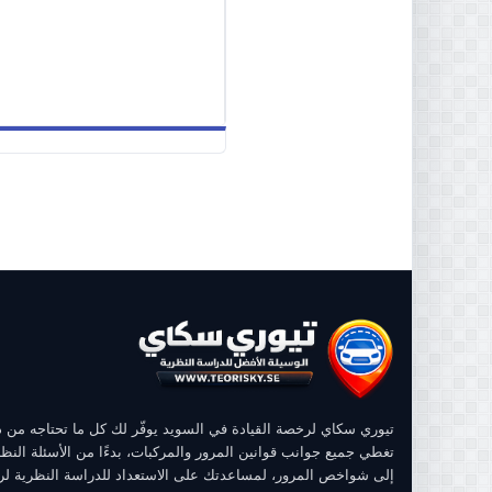
تيوري سكاي لرخصة القيادة في السويد يوفّر لك كل ما تحتاجه من
تغطي جميع جوانب قوانين المرور والمركبات، بدءًا من الأسئلة النظر
إلى شواخص المرور، لمساعدتك على الاستعداد للدراسة النظرية ل