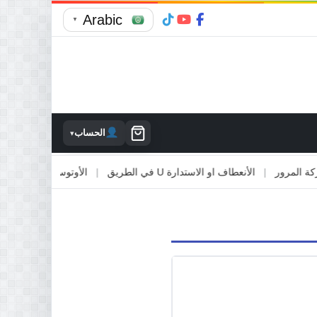
Arabic
▼
الحساب
▾
مرور
|
الأنعطاف او الاستدارة U في الطريق
|
الأوتوستراد والطرق السريع