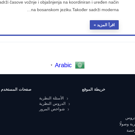
sadrži časove vožnje i objašnjenja na koordiniran i uređen način
na bosanskom jeziku.Također sadrži moderna…
اقرأ المزيد
Arabic
▼
خريطة الموقع
صفحات المستخدم
الأسئلة النظرية
الدروس النظرية
شواخص المرور
 دروس
ية وصولًا
رخصة