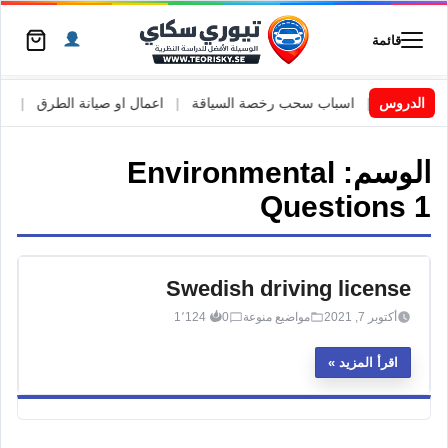
قائمة
ي السويد
الدروس
|
اسباب سحب رخصة السياقة
|
اعمال او صيانة الطرق
|
الأط
الوسم:
Environmental
Questions 1
Swedish driving license
أكتوبر 7, 2021
مواضيع منوعة
0
1٬124
اقرأ المزيد