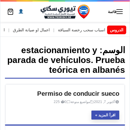
قائمة
 السويد
|
الدروس
اسباب سحب رخصة السياقة
|
اعمال او صيانة الطرق
|
الأطا
الوسم:
estacionamiento y
parada de vehículos. Prueba
teórica en albanés
Permiso de conducir sueco
أكتوبر 7, 2021
مواضيع منوعة
0
225
اقرأ المزيد