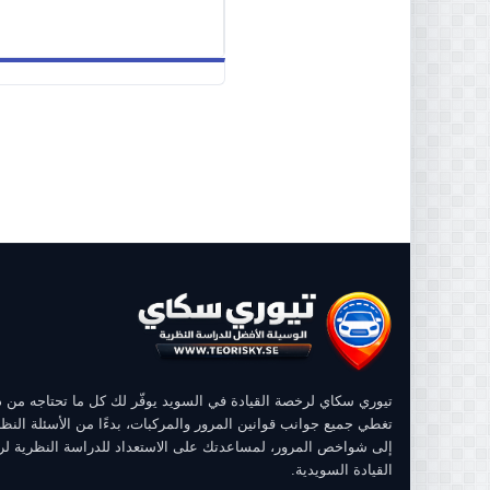
تيوري سكاي لرخصة القيادة في السويد يوفّر لك كل ما تحتاجه من
تغطي جميع جوانب قوانين المرور والمركبات، بدءًا من الأسئلة النظر
إلى شواخص المرور، لمساعدتك على الاستعداد للدراسة النظرية ل
القيادة السويدية.