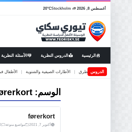
أغسطس 8, 2026
Stockholm
20°C
الرئيسية
الدروس النظرية
الأسئلة النظرية
|
الدروس
اعمال او صيانة الطرق
|
الأطارات الصيفية والشتوية
|
الأطفال في السي
الوسم:
førerkort
førerkort
أكتوبر 7, 2021
مواضيع منوعة
0