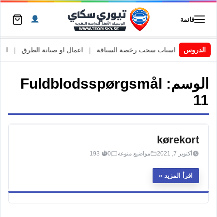
قائمة
 السويد
|
الدروس
اسباب سحب رخصة السياقة
|
اعمال او صيانة الطرق
|
الأطا
الوسم:
Fuldblodsspørgsmål
11
kørekort
أكتوبر 7, 2021
مواضيع منوعة
0
193
اقرأ المزيد