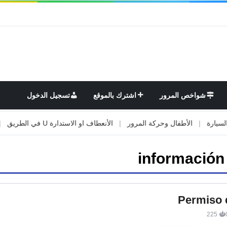
شواخص المرور
اشترك بالموقع
تسجيل الدخول
ة
|
الأطفال وحركة المرور
|
الأنعطاف او الاستدارة U في الطريق
|
الأ
información
Permiso 
225