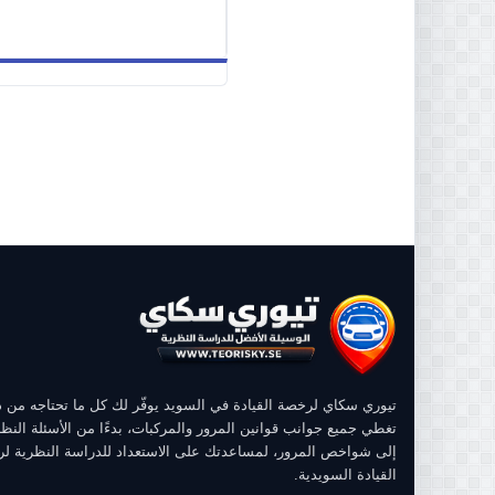
تيوري سكاي لرخصة القيادة في السويد يوفّر لك كل ما تحتاجه من
تغطي جميع جوانب قوانين المرور والمركبات، بدءًا من الأسئلة النظر
إلى شواخص المرور، لمساعدتك على الاستعداد للدراسة النظرية ل
القيادة السويدية.