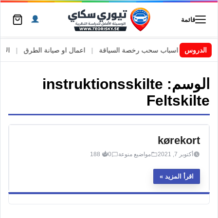
قائمة
السويد
|
الدروس
اسباب سحب رخصة السياقة
|
اعمال او صيانة الطرق
|
الأطار
الوسم:
instruktionsskilte
Feltskilte
kørekort
أكتوبر 7, 2021
مواضيع منوعة
0
188
اقرأ المزيد