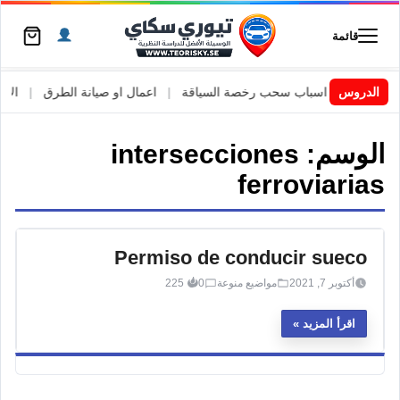
قائمة
السويد
|
الدروس
اسباب سحب رخصة السياقة
|
اعمال او صيانة الطرق
|
الأطا
الوسم:
intersecciones
ferroviarias
Permiso de conducir sueco
أكتوبر 7, 2021
مواضيع منوعة
0
225
اقرأ المزيد