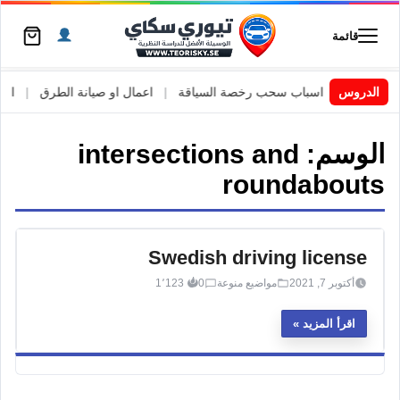
قائمة
 السويد
|
الدروس
اسباب سحب رخصة السياقة
|
اعمال او صيانة الطرق
|
الأطا
الوسم:
intersections and
roundabouts
Swedish driving license
أكتوبر 7, 2021
مواضيع منوعة
0
1٬123
اقرأ المزيد