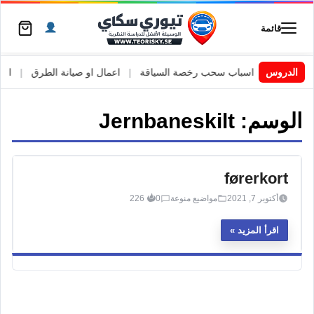
قائمة
 السويد
|
الدروس
اسباب سحب رخصة السياقة
|
اعمال او صيانة الطرق
|
الأطا
الوسم:
Jernbaneskilt
førerkort
أكتوبر 7, 2021
مواضيع منوعة
0
226
اقرأ المزيد