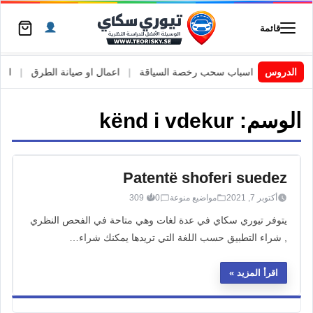
قائمة
السويد
|
الدروس
اسباب سحب رخصة السياقة
|
اعمال او صيانة الطرق
|
الأطا
الوسم:
kënd i vdekur
Patentë shoferi suedez
أكتوبر 7, 2021
مواضيع منوعة
0
309
يتوفر تيوري سكاي في عدة لغات وهي متاحة في الفحص النظري
, شراء التطبيق حسب اللغة التي تريدها يمكنك شراء…
اقرأ المزيد