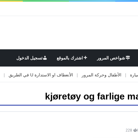
شواخص المرور
اشترك بالموقع
تسجيل الدخول
|
الأطفال وحركة المرور
|
الأنعطاف او الاستدارة U في الطريق
|
الأو
kjøretøy og farlige m
228