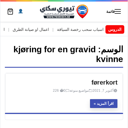
قائمة
 السويد
|
الدروس
اسباب سحب رخصة السياقة
|
اعمال او صيانة الطرق
|
الأطا
الوسم:
kjøring for en gravid
kvinne
førerkort
أكتوبر 7, 2021
مواضيع منوعة
0
226
اقرأ المزيد