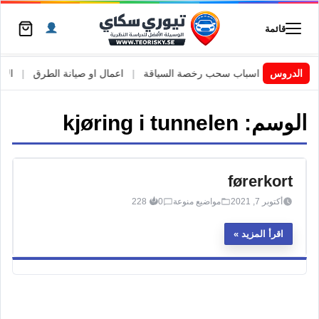
قائمة
 السويد
|
الدروس
اسباب سحب رخصة السياقة
|
اعمال او صيانة الطرق
|
الأطا
الوسم:
kjøring i tunnelen
førerkort
أكتوبر 7, 2021
مواضيع منوعة
0
228
اقرأ المزيد