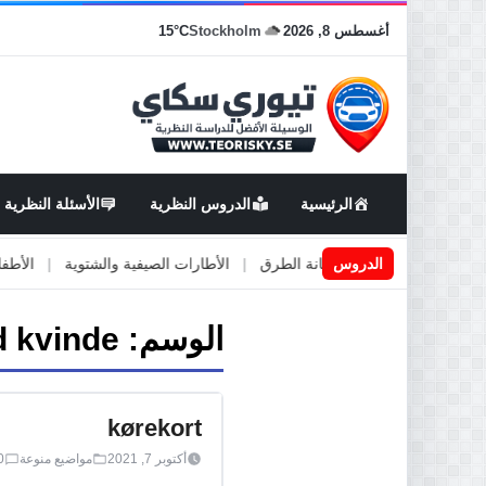
أغسطس 8, 2026
Stockholm
15°C
الرئيسية
الدروس النظرية
الأسئلة النظرية
قة
|
الدروس
اعمال او صيانة الطرق
|
الأطارات الصيفية والشتوية
|
الأطفال في 
الوسم:
d kvinde
kørekort
أكتوبر 7, 2021
مواضيع منوعة
0