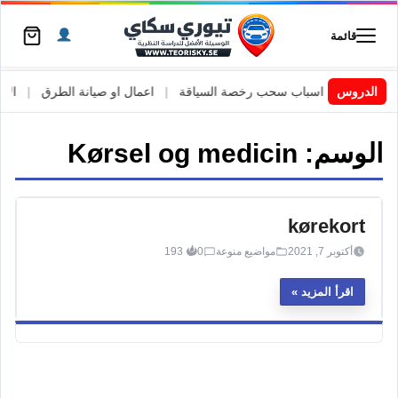
قائمة
 السويد
|
الدروس
اسباب سحب رخصة السياقة
|
اعمال او صيانة الطرق
|
الأطا
الوسم:
Kørsel og medicin
kørekort
أكتوبر 7, 2021
مواضيع منوعة
0
193
اقرأ المزيد