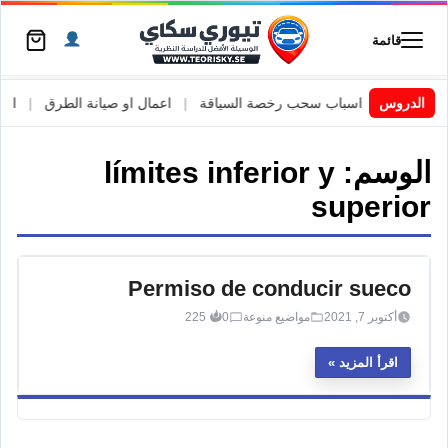
قائمة
 السويد
|
الدروس
اسباب سحب رخصة السياقة
|
اعمال او صيانة الطرق
|
الأطا
الوسم:
límites inferior y
superior
Permiso de conducir sueco
أكتوبر 7, 2021
مواضيع منوعة
0
225
اقرأ المزيد