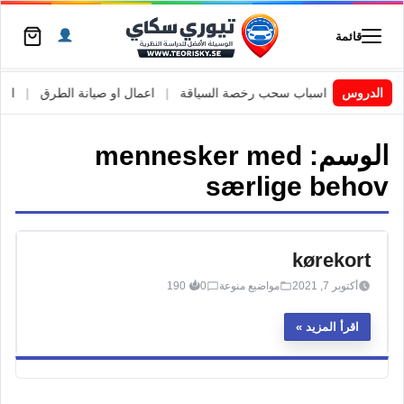
قائمة
 السويد
|
الدروس
اسباب سحب رخصة السياقة
|
اعمال او صيانة الطرق
|
الأطا
الوسم:
mennesker med
særlige behov
kørekort
أكتوبر 7, 2021
مواضيع منوعة
0
190
اقرأ المزيد