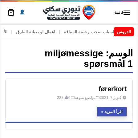
قائمة
السويد
|
الدروس
اسباب سحب رخصة السياقة
|
اعمال او صيانة الطرق
|
الأطار
الوسم:
miljømessige
spørsmål 1
førerkort
أكتوبر 7, 2021
مواضيع منوعة
0
228
اقرأ المزيد