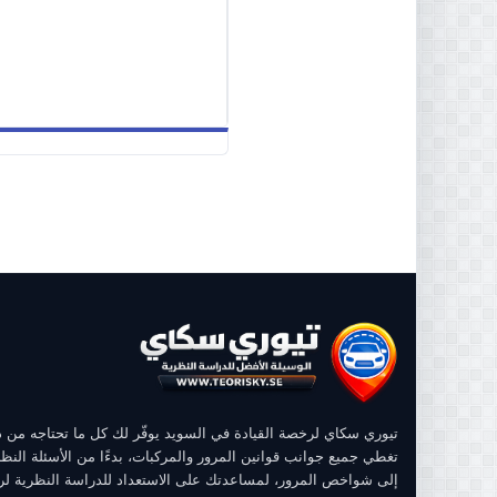
تيوري سكاي لرخصة القيادة في السويد يوفّر لك كل ما تحتاجه من
تغطي جميع جوانب قوانين المرور والمركبات، بدءًا من الأسئلة النظر
إلى شواخص المرور، لمساعدتك على الاستعداد للدراسة النظرية ل