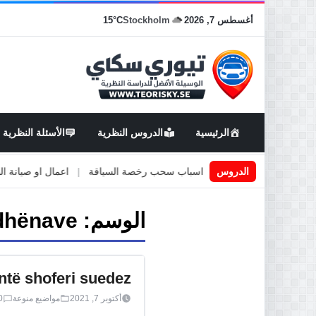
أغسطس 7, 2026
Stockholm
15°C
الرئيسية
الدروس النظرية
الأسئلة النظرية
قيادة في السويد
|
الدروس
اسباب سحب رخصة السياقة
|
اعمال او صيانة الطرق
الوسم:
 dhënave
ntë shoferi suedez
أكتوبر 7, 2021
مواضيع منوعة
0