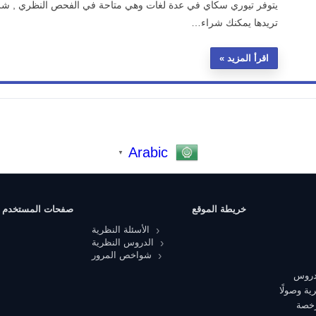
يتوفر تيوري سكاي في عدة لغات وهي متاحة في الفحص النظري , شرا
تريدها يمكنك شراء…
اقرأ المزيد
Arabic
▼
خريطة الموقع
صفحات المستخدم
الأسئلة النظرية
الدروس النظرية
شواخص المرور
 دروس
ية وصولًا
رخصة