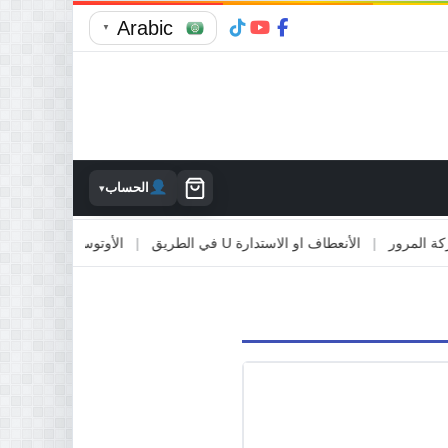
Arabic
▼
الحساب
▾
مرور
|
الأنعطاف او الاستدارة U في الطريق
|
الأوتوستراد والطرق السريع