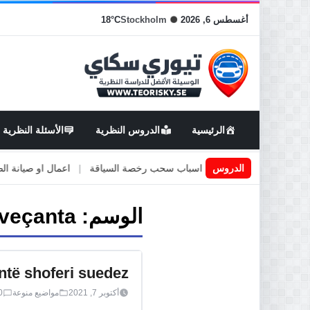
أغسطس 6, 2026
Stockholm
18°C
الرئيسية
الدروس النظرية
الأسئلة النظرية
قيادة في السويد
|
الدروس
اسباب سحب رخصة السياقة
|
اعمال او صيانة الطرق
الوسم:
 veçanta
ntë shoferi suedez
أكتوبر 7, 2021
مواضيع منوعة
0