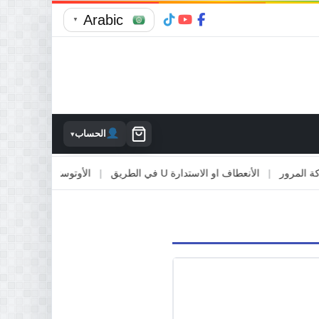
Arabic
▼
الحساب
▾
مرور
|
الأنعطاف او الاستدارة U في الطريق
|
الأوتوستراد والطرق السريع