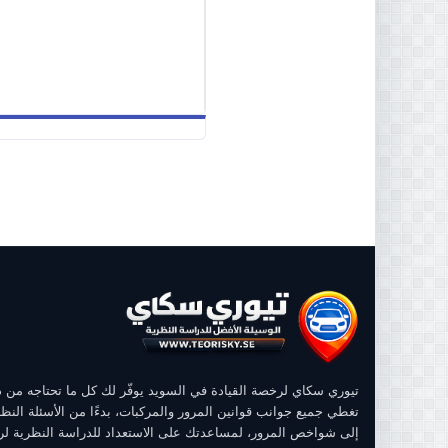
تيوري سكاي لرخصة القيادة في السويد يوفّر لك كل ما تحتاجه من
تغطي جميع جوانب قوانين المرور والمركبات، بدءًا من الأسئلة النظر
إلى شواخص المرور، لمساعدتك على الاستعداد للدراسة النظرية ل