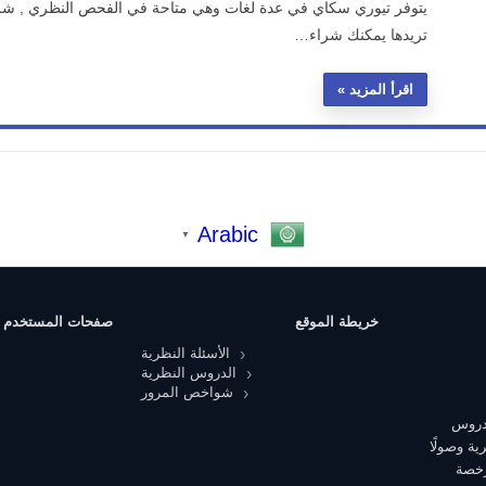
يتوفر تيوري سكاي في عدة لغات وهي متاحة في الفحص النظري , شرا
تريدها يمكنك شراء…
اقرأ المزيد
Arabic
▼
خريطة الموقع
صفحات المستخدم
الأسئلة النظرية
الدروس النظرية
شواخص المرور
 دروس
ية وصولًا
رخصة