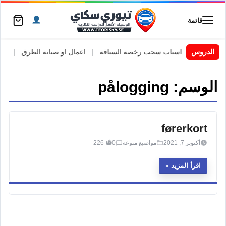
قائمة
 السويد
|
الدروس
اسباب سحب رخصة السياقة
|
اعمال او صيانة الطرق
|
الأط
الوسم:
pålogging
førerkort
أكتوبر 7, 2021
مواضيع منوعة
0
226
اقرأ المزيد