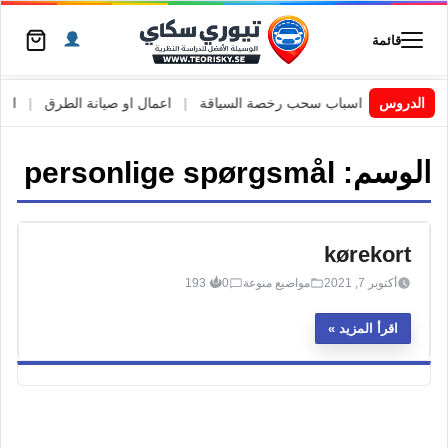
قائمة
 السويد
|
الدروس
اسباب سحب رخصة السياقة
|
اعمال او صيانة الطرق
|
الأطا
الوسم:
personlige spørgsmål
kørekort
أكتوبر 7, 2021
مواضيع منوعة
0
193
اقرأ المزيد