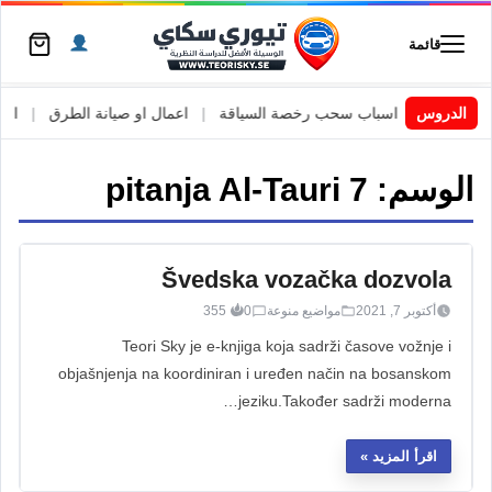
قائمة
 السويد
|
الدروس
اسباب سحب رخصة السياقة
|
اعمال او صيانة الطرق
|
الأطا
الوسم:
pitanja Al-Tauri 7
Švedska vozačka dozvola
أكتوبر 7, 2021
مواضيع منوعة
0
355
Teori Sky je e-knjiga koja sadrži časove vožnje i
objašnjenja na koordiniran i uređen način na bosanskom
jeziku.Također sadrži moderna…
اقرأ المزيد