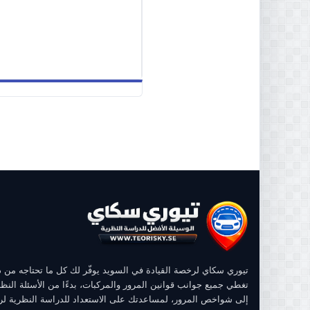
تيوري سكاي لرخصة القيادة في السويد يوفّر لك كل ما تحتاجه من
تغطي جميع جوانب قوانين المرور والمركبات، بدءًا من الأسئلة النظر
إلى شواخص المرور، لمساعدتك على الاستعداد للدراسة النظرية ل