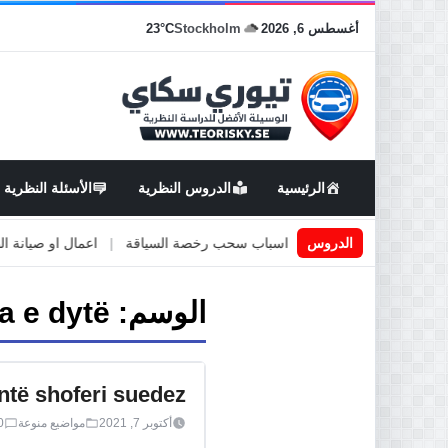
أغسطس 6, 2026
Stockholm
23°C
الرئيسية
الدروس النظرية
الأسئلة النظرية
قيادة في السويد
|
الدروس
اسباب سحب رخصة السياقة
|
اعمال او صيانة الطرق
الوسم:
a e dytë
ntë shoferi suedez
أكتوبر 7, 2021
مواضيع منوعة
0