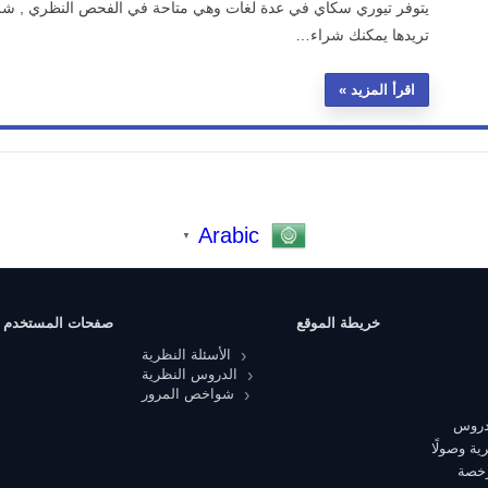
يتوفر تيوري سكاي في عدة لغات وهي متاحة في الفحص النظري , شرا
تريدها يمكنك شراء…
اقرأ المزيد
Arabic
▼
خريطة الموقع
صفحات المستخدم
الأسئلة النظرية
الدروس النظرية
شواخص المرور
 دروس
ية وصولًا
رخصة