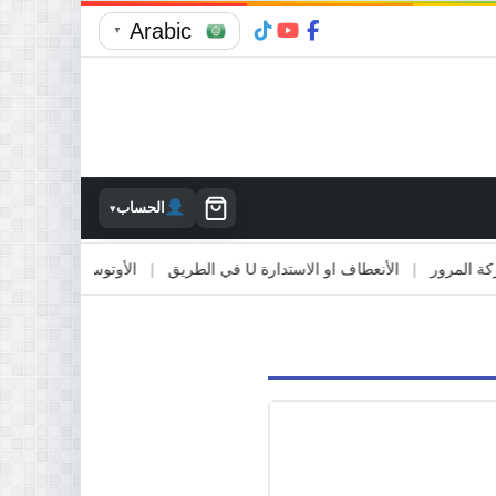
Arabic
▼
الحساب
▾
مرور
|
الأنعطاف او الاستدارة U في الطريق
|
الأوتوستراد والطرق السريع