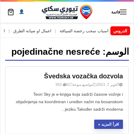
قائمة
 السويد
|
الدروس
اسباب سحب رخصة السياقة
|
اعمال او صيانة الطرق
|
الأطا
الوسم:
pojedinačne nesreće
Švedska vozačka dozvola
أكتوبر 7, 2021
مواضيع منوعة
0
353
Teori Sky je e-knjiga koja sadrži časove vožnje i
objašnjenja na koordiniran i uređen način na bosanskom
jeziku.Također sadrži moderna…
اقرأ المزيد