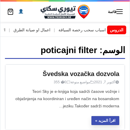
قائمة
 السويد
|
الدروس
اسباب سحب رخصة السياقة
|
اعمال او صيانة الطرق
|
الأطا
الوسم:
poticajni filter
Švedska vozačka dozvola
أكتوبر 7, 2021
مواضيع منوعة
0
355
Teori Sky je e-knjiga koja sadrži časove vožnje i
objašnjenja na koordiniran i uređen način na bosanskom
jeziku.Također sadrži moderna…
اقرأ المزيد