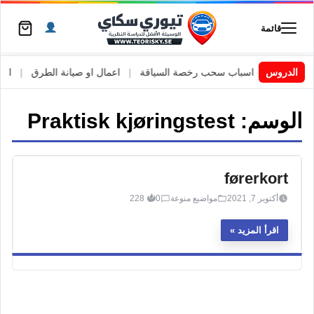
قائمة
 السويد
|
الدروس
اسباب سحب رخصة السياقة
|
اعمال او صيانة الطرق
|
الأطا
الوسم:
Praktisk kjøringstest
førerkort
أكتوبر 7, 2021
مواضيع منوعة
0
228
اقرأ المزيد