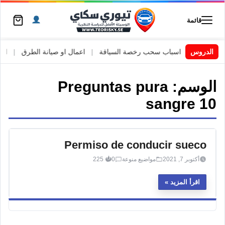
قائمة
 السويد
|
الدروس
اسباب سحب رخصة السياقة
|
اعمال او صيانة الطرق
|
الأط
الوسم:
Preguntas pura
sangre 10
Permiso de conducir sueco
أكتوبر 7, 2021
مواضيع منوعة
0
225
اقرأ المزيد