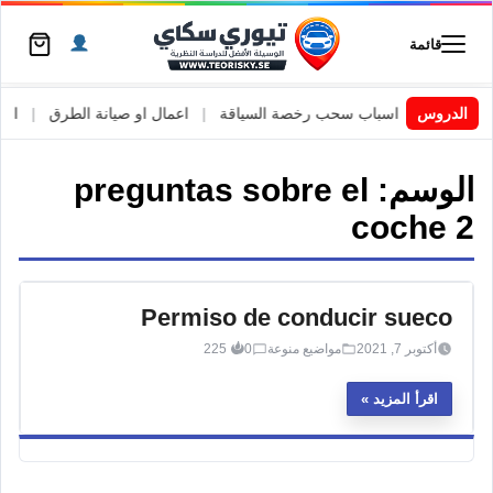
قائمة
 السويد
|
الدروس
اسباب سحب رخصة السياقة
|
اعمال او صيانة الطرق
|
الأطا
الوسم:
preguntas sobre el
coche 2
Permiso de conducir sueco
أكتوبر 7, 2021
مواضيع منوعة
0
225
اقرأ المزيد