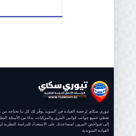
تيوري سكاي لرخصة القيادة في السويد يوفّر لك كل ما تحتاجه من
تغطي جميع جوانب قوانين المرور والمركبات، بدءًا من الأسئلة النظر
إلى شواخص المرور، لمساعدتك على الاستعداد للدراسة النظرية ل
القيادة السويدية.