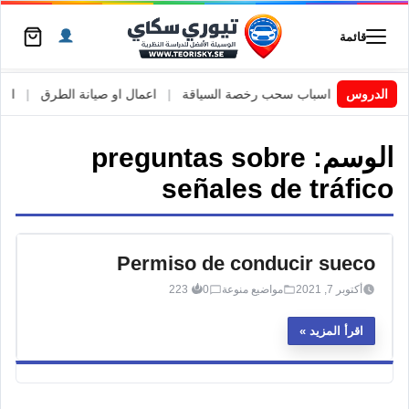
قائمة
 السويد
|
الدروس
اسباب سحب رخصة السياقة
|
اعمال او صيانة الطرق
|
الأطا
الوسم:
preguntas sobre
señales de tráfico
Permiso de conducir sueco
أكتوبر 7, 2021
مواضيع منوعة
0
223
اقرأ المزيد