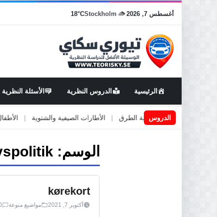
أغسطس 7, 2026
Stockholm
18°C
الرئيسية
الدروس النظرية
الأسئلة النظرية
قة
|
الدروس
اعمال او صيانة الطرق
|
الأطارات الصيفية والشتوية
|
الأطفال في 
الوسم:
vspolitik
kørekort
أكتوبر 7, 2021
مواضيع منوعة
0