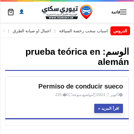
قائمة
 السويد
|
الدروس
اسباب سحب رخصة السياقة
|
اعمال او صيانة الطرق
|
الأط
الوسم:
prueba teórica en
alemán
Permiso de conducir sueco
أكتوبر 7, 2021
مواضيع منوعة
0
225
اقرأ المزيد