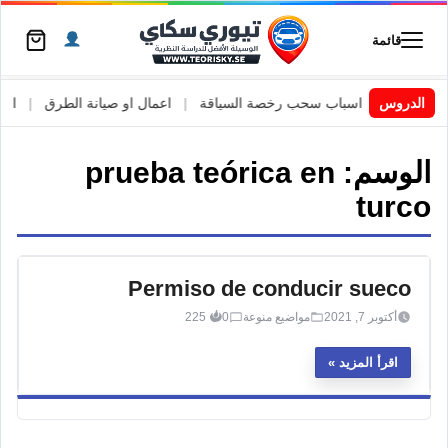
قائمة
 السويد
|
الدروس
اسباب سحب رخصة السياقة
|
اعمال او صيانة الطرق
|
الأطا
الوسم:
prueba teórica en
turco
Permiso de conducir sueco
أكتوبر 7, 2021
مواضيع منوعة
0
225
اقرأ المزيد