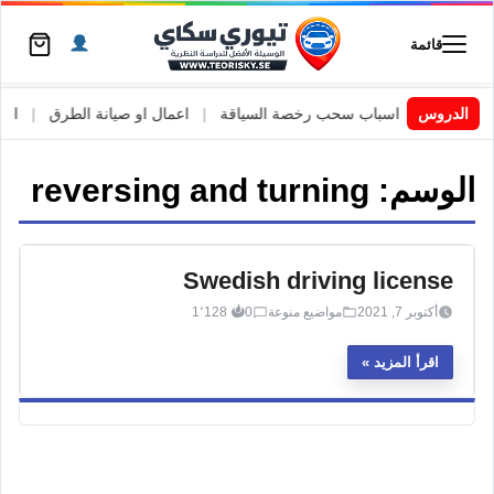
قائمة
 السويد
|
الدروس
اسباب سحب رخصة السياقة
|
اعمال او صيانة الطرق
|
الأطا
الوسم:
reversing and turning
Swedish driving license
أكتوبر 7, 2021
مواضيع منوعة
0
1٬128
اقرأ المزيد