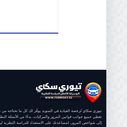
تيوري سكاي لرخصة القيادة في السويد يوفّر لك كل ما تحتاجه من
تغطي جميع جوانب قوانين المرور والمركبات، بدءًا من الأسئلة النظر
إلى شواخص المرور، لمساعدتك على الاستعداد للدراسة النظرية ل