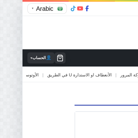
Arabic
▼
الحساب
▾
مرور
|
الأنعطاف او الاستدارة U في الطريق
|
الأوتوستراد والطرق السريع