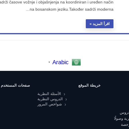
sadrži časove vožnje i objašnjenja na koordiniran i uređen način
na bosanskom jeziku.Također sadrži moderna…
اقرأ المزيد
Arabic
▼
خريطة الموقع
صفحات المستخدم
الأسئلة النظرية
الدروس النظرية
شواخص المرور
 دروس
ية وصولًا
رخصة