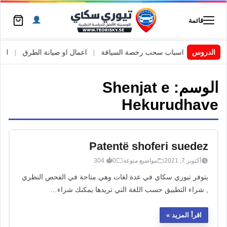
قائمة
 السويد
|
الدروس
اسباب سحب رخصة السياقة
|
اعمال او صيانة الطرق
|
الأطا
الوسم:
Shenjat e
Hekurudhave
Patentë shoferi suedez
أكتوبر 7, 2021
مواضيع منوعة
0
304
يتوفر تيوري سكاي في عدة لغات وهي متاحة في الفحص النظري
, شراء التطبيق حسب اللغة التي تريدها يمكنك شراء…
اقرأ المزيد