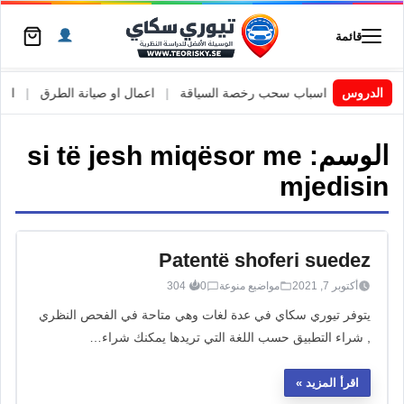
قائمة
 السويد
|
الدروس
اسباب سحب رخصة السياقة
|
اعمال او صيانة الطرق
|
الأطا
الوسم:
si të jesh miqësor me
mjedisin
Patentë shoferi suedez
أكتوبر 7, 2021
مواضيع منوعة
0
304
يتوفر تيوري سكاي في عدة لغات وهي متاحة في الفحص النظري
, شراء التطبيق حسب اللغة التي تريدها يمكنك شراء…
اقرأ المزيد