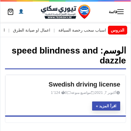
قائمة
 السويد
|
الدروس
اسباب سحب رخصة السياقة
|
اعمال او صيانة الطرق
|
الأطا
الوسم:
speed blindness and
dazzle
Swedish driving license
أكتوبر 7, 2021
مواضيع منوعة
0
1٬124
اقرأ المزيد